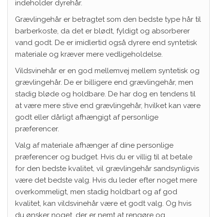
indeholder dyrehår.
Grævlingehår er betragtet som den bedste type hår til
barberkoste, da det er blødt, fyldigt og absorberer
vand godt. De er imidlertid også dyrere end syntetisk
materiale og kræver mere vedligeholdelse.
Vildsvinehår er en god mellemvej mellem syntetisk og
grævlingehår. De er billigere end grævlingehår, men
stadig bløde og holdbare. De har dog en tendens til
at være mere stive end grævlingehår, hvilket kan være
godt eller dårligt afhængigt af personlige
præferencer.
Valg af materiale afhænger af dine personlige
præferencer og budget. Hvis du er villig til at betale
for den bedste kvalitet, vil grævlingehår sandsynligvis
være det bedste valg. Hvis du leder efter noget mere
overkommeligt, men stadig holdbart og af god
kvalitet, kan vildsvinehår være et godt valg. Og hvis
du ønsker noget, der er nemt at rengøre og