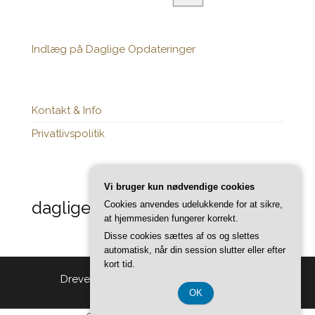
Indlæg på Daglige Opdateringer
Kontakt & Info
Privatlivspolitik
Vi bruger kun nødvendige cookies
daglige-opdateringer.dk
Cookies anvendes udelukkende for at sikre,
at hjemmesiden fungerer korrekt.
Disse cookies sættes af os og slettes
automatisk, når din session slutter eller efter
kort tid.
Drevet af
WordPress
|
Tema:
Head Blog
OK