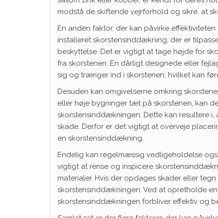
såsom zink eller kobber, er kendt for deres ho
modstå de skiftende vejrforhold og sikre, at s
En anden faktor, der kan påvirke effektiviteten
installeret skorstensinddækning, der er tilpasse
beskyttelse. Det er vigtigt at tage højde for
fra skorstenen. En dårligt designede eller fej
sig og trænger ind i skorstenen, hvilket kan fø
Desuden kan omgivelserne omkring skorstenen 
eller høje bygninger tæt på skorstenen, kan d
skorstensinddækningen. Dette kan resultere i, 
skade. Derfor er det vigtigt at overveje place
en skorstensinddækning.
Endelig kan regelmæssig vedligeholdelse også 
vigtigt at rense og inspicere skorstensinddækn
materialer. Hvis der opdages skader eller tegn 
skorstensinddækningen. Ved at opretholde en 
skorstensinddækningen forbliver effektiv og b