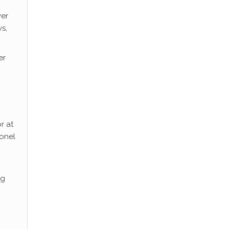
ver
s,
er
r at
ionel
og