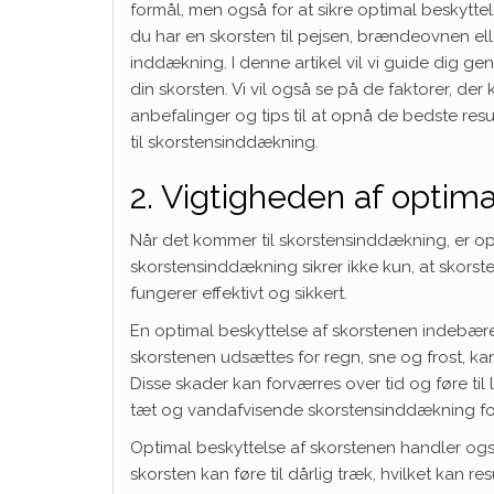
formål, men også for at sikre optimal beskytt
du har en skorsten til pejsen, brændeovnen elle
inddækning. I denne artikel vil vi guide dig ge
din skorsten. Vi vil også se på de faktorer, de
anbefalinger og tips til at opnå de bedste resu
til skorstensinddækning.
2. Vigtigheden af optim
Når det kommer til skorstensinddækning, er o
skorstensinddækning sikrer ikke kun, at skorst
fungerer effektivt og sikkert.
En optimal beskyttelse af skorstenen indebærer 
skorstenen udsættes for regn, sne og frost, 
Disse skader kan forværres over tid og føre til
tæt og vandafvisende skorstensinddækning fo
Optimal beskyttelse af skorstenen handler også
skorsten kan føre til dårlig træk, hvilket kan r