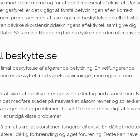
else mod elementerne og for at opnå maksimal effektivitet. Uan
r gasfyret, er det vigtigt at forstå betydningen af en korrekt
nnem processen med at sikre optimal beskyttelse og effektivitet 
r kan påvirke skorstensinddækningens effektivitet, samt give dig
ltater. Så læn dig tilbage og lad os dykke ned i den ultimative 
al beskyttelse
ptimal beskyttelse af afgørende betydning. En velfungerende
enen er beskyttet mod vejrets påvirkninger, men også at den
at sikre, at der ikke trænger vand eller fugt ind i skorstenen. N
kan det medføre skader på murværket, såsom revner og sprækker
 lækager og fugtproblemer i huset. Derfor er det vigtigt at have
r at undgå disse problemer.
 om at sikre, at skorstenen fungerer effektivt. En dårligt inddæ
esultere i dårlig forbrænding og øget forurening. Dette kan have