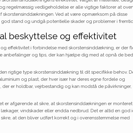
ke skorstensinddækningens effektivitet. Valget af materiale, desi
og regelmæssig vedligeholdelse er alle vigtige faktorer at over
tet af skorstensinddækningen. Ved at være opmærksom på disse
r i god stand og undgå potentielle skader og problemer i fremti
al beskyttelse og effektivitet
 og effektivitet i forbindelse med skorstensinddækning, er der fl
tige anbefalinger og tips, der kan hjælpe dig med at opnå de be
n rigtige type skorstensinddækning til dit specifikke behov. D
, aluminium og plast, der hver især har deres egne fordele og
g, der er holdbar, vejrbestandig og kan modstå de påvirkninger,
 Det er afgørende at sikre, at skorstensinddækningen er monteret
 lækager, vindskader eller endda nedbrud. Det er altid en god i
at sikre, at den bliver udført korrekt og i overensstemmelse med