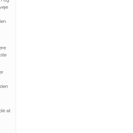
gn og
veje
den.
ere
dste
er
 den
dé at