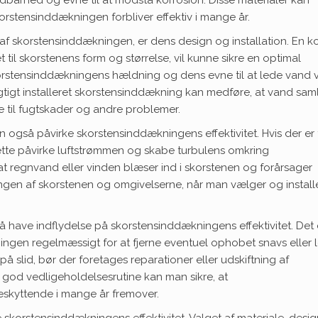
ldbarhed og evne til at modstå korrosion. Disse materialer kan
korstensinddækningen forbliver effektiv i mange år.
 af skorstensinddækningen, er dens design og installation. En ko
t til skorstenens form og størrelse, vil kunne sikre en optimal
 skorstensinddækningens hældning og dens evne til at lede vand
lagtigt installeret skorstensinddækning kan medføre, at vand sam
re til fugtskader og andre problemer.
også påvirke skorstensinddækningens effektivitet. Hvis der er
ette påvirke luftstrømmen og skabe turbulens omkring
at regnvand eller vinden blæser ind i skorstenen og forårsager
ringen af skorstenen og omgivelserne, når man vælger og install
have indflydelse på skorstensinddækningens effektivitet. Det 
ingen regelmæssigt for at fjerne eventuel ophobet snavs eller 
på slid, bør der foretages reparationer eller udskiftning af
god vedligeholdelsesrutine kan man sikre, at
eskyttende i mange år fremover.