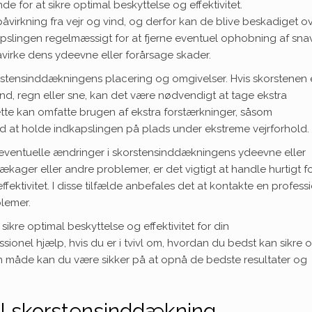
for at sikre optimal beskyttelse og effektivitet.
virkning fra vejr og vind, og derfor kan de blive beskadiget o
kapslingen regelmæssigt for at fjerne eventuel ophobning af snav
virke dens ydeevne eller forårsage skader.
skorstensinddækningens placering og omgivelser. Hvis skorstenen 
vind, regn eller sne, kan det være nødvendigt at tage ekstra
Dette kan omfatte brugen af ekstra forstærkninger, såsom
d at holde indkapslingen på plads under ekstreme vejrforhold.
eventuelle ændringer i skorstensinddækningens ydeevne eller
ager eller andre problemer, er det vigtigt at handle hurtigt fo
ffektivitet. I disse tilfælde anbefales det at kontakte en profess
blemer.
ikre optimal beskyttelse og effektivitet for din
sionel hjælp, hvis du er i tvivl om, hvordan du bedst kan sikre 
 måde kan du være sikker på at opnå de bedste resultater og
til skorstensinddækning