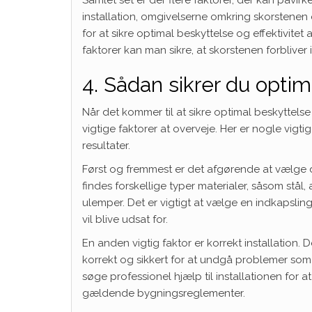
Samlet set er der flere faktorer, der kan påvir
installation, omgivelserne omkring skorstenen 
for at sikre optimal beskyttelse og effektivi
faktorer kan man sikre, at skorstenen forblive
4. Sådan sikrer du optim
Når det kommer til at sikre optimal beskyttelse
vigtige faktorer at overveje. Her er nogle vig
resultater.
Først og fremmest er det afgørende at vælge de
findes forskellige typer materialer, såsom stål
ulemper. Det er vigtigt at vælge en indkapslin
vil blive udsat for.
En anden vigtig faktor er korrekt installation.
korrekt og sikkert for at undgå problemer som
søge professionel hjælp til installationen for 
gældende bygningsreglementer.