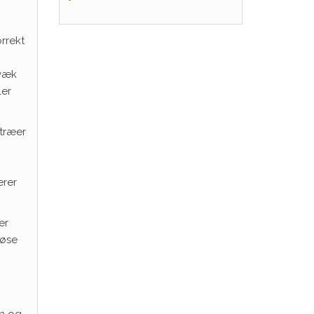
rrekt
 væk
ler
 træer
erer
er
løse