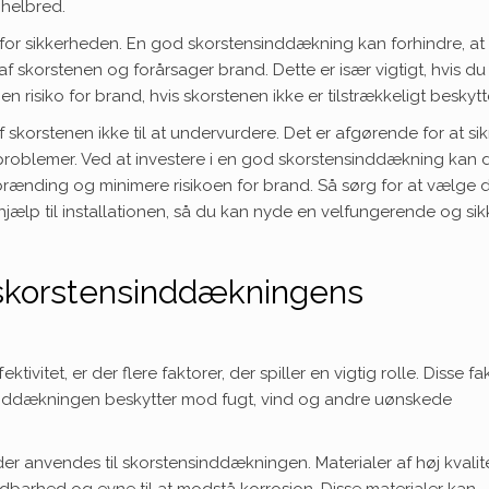
 helbred.
 for sikkerheden. En god skorstensinddækning kan forhindre, at
f skorstenen og forårsager brand. Dette er især vigtigt, hvis du
 risiko for brand, hvis skorstenen ikke er tilstrækkeligt beskytt
f skorstenen ikke til at undervurdere. Det er afgørende for at sik
n problemer. Ved at investere i en god skorstensinddækning kan 
rænding og minimere risikoen for brand. Så sørg for at vælge 
jælp til installationen, så du kan nyde en velfungerende og sik
r skorstensinddækningens
vitet, er der flere faktorer, der spiller en vigtig rolle. Disse fa
sinddækningen beskytter mod fugt, vind og andre uønskede
 der anvendes til skorstensinddækningen. Materialer af høj kvalite