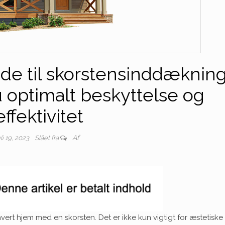
ide til skorstensinddækning
u optimalt beskyttelse og
effektivitet
Af
uli 19, 2023
Slået fra
vert hjem med en skorsten. Det er ikke kun vigtigt for æstetiske