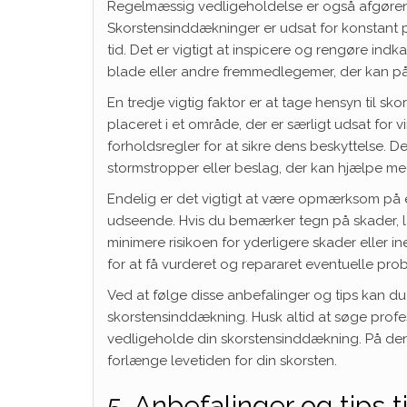
Regelmæssig vedligeholdelse er også afgørende 
Skorstensinddækninger er udsat for konstant på
tid. Det er vigtigt at inspicere og rengøre ind
blade eller andre fremmedlegemer, der kan på
En tredje vigtig faktor er at tage hensyn til 
placeret i et område, der er særligt udsat for 
forholdsregler for at sikre dens beskyttelse. 
stormstropper eller beslag, der kan hjælpe me
Endelig er det vigtigt at være opmærksom på 
udseende. Hvis du bemærker tegn på skader, læk
minimere risikoen for yderligere skader eller ine
for at få vurderet og repararet eventuelle pro
Ved at følge disse anbefalinger og tips kan du s
skorstensinddækning. Husk altid at søge profes
vedligeholde din skorstensinddækning. På den
forlænge levetiden for din skorsten.
5. Anbefalinger og tips 