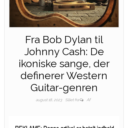
Fra Bob Dylan til
Johnny Cash: De
ikoniske sange, der
definerer Western
Guitar-genren
Af
august 18, 2023
Slået fra