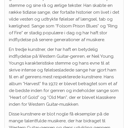
stemme og sine rå og ærlige tekster. Han skabte en
række tidløse sange, der fortalte historier om livet i det
vilde vesten og udtrykte følelser af længsel, tab og
kærlighed. Sange som “Folsom Prison Blues” og “Ring
of Fire” er stadig populære i dag og har haft stor
indflydelse på senere generationer af musikere.
En tredje kunstner, der har haft en betydelig
indflydelse på Western Guitar-genren, er Neil Young.
Youngs karakteristiske stemme og hans evne til at
skrive intense og følelsesladede sange har gjort ham
til en af genrens mest respekterede kunstnere. Hans
album “Harvest” fra 1972 er blevet betragtet som et af
de bedste inden for genren og indeholder sange som
“Heart of Gold” og “Old Man”, der er blevet klassikere
inden for Western Guitar-musikken.
Disse kunstnere er blot nogle få eksempler på de
mange talentfulde musikere, der har bidraget til
Western Guitar-genren og dens udvikling gennem