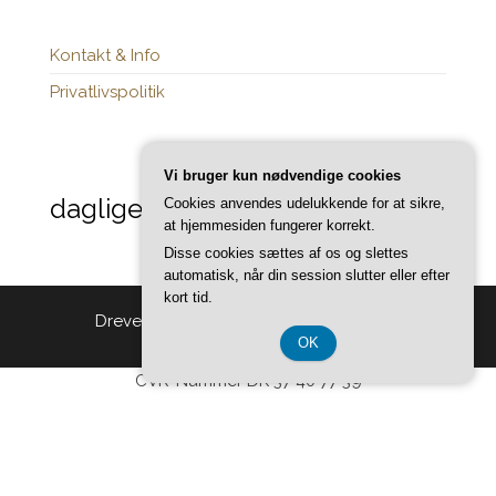
Kontakt & Info
Privatlivspolitik
Vi bruger kun nødvendige cookies
daglige-opdateringer.dk
Cookies anvendes udelukkende for at sikre,
at hjemmesiden fungerer korrekt.
Disse cookies sættes af os og slettes
automatisk, når din session slutter eller efter
kort tid.
Drevet af
WordPress
|
Tema:
Head Blog
OK
CVR-Nummer DK 37 40 77 39