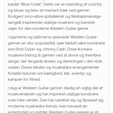
kaldet “Blue Yodel”. Dette var en blanding af country
og blues og blev et markant træk ved genren.
Rodgers’ innovative spilleteknik og følelsesmæssige
sangstil inspirerede utallige musikere og banede
vejen for den moderne Western Guitar-genre.
I 1950’erne og 1960’erne oplevede Western Guitar-
genren en stor popularitet, især takket være kunstnere
som Bob Dylan og Johnny Cash. Disse ikoniske
musikere bidrog til genren ved at skrive og fremføre
sange, der fangede ånden og stemningen i det vilde
vesten. Deres tekster og musikalske arrangementer
fortalte historier om kærlighed, tab, eventyr og
kampen for frihed.
I dag er Western Guitar-genren stadig en vigtig del af
musikverdenen og har inspireret utallige kunstnere
over hele verden. Den har udviklet sig og tilpasset sig
moderne musikalske trends, men bevaret sin
autenticitet og rødder. Western Guitar-genren er et