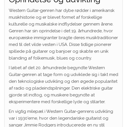
Western Guitar-genren har dybe rødder i amerikansk
musikhistorie og er blevet formet af forskellige
kulturelle og musikalske indflydelser gennem årene.
Genren har sin oprindelse i det 19. århundrede, hvor
europæiske immigranter bragte deres musiktraditioner
med til det vilde vesten i USA. Disse tidlige pionerer
spillede på guitarer og banjoer og skabte en unik
blanding af folkemusik, blues og country.
I løbet af det 20. århundrede begyndte Western
Guitar-genren at tage form og udviklede sig i takt med
den teknologiske udvikling og den øgede popularitet
af radio og pladeindspilninger. Den elektriske guitar
gjorde sit indtog, og musikere begyndte at
eksperimentere med forskellige lyde og stilarter.
En vigtig milepæl i Western Guitar-genrens udvikling
var i 1930’erne, hvor den legendariske guitarist og
sanger Jimmie Rodgers introducerede en ny stil