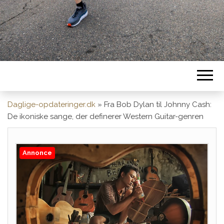
Daglige-opdateringer.dk
»
Fra Bob Dylan til Johnny Cash:
De ikoniske sange, der definerer Western Guitar-genren
Annonce