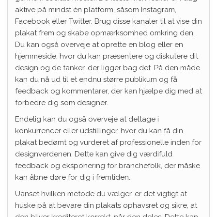
aktive på mindst én platform, såsom Instagram,
Facebook eller Twitter. Brug disse kanaler til at vise din
plakat frem og skabe opmærksomhed omkring den.
Du kan også overveje at oprette en blog eller en
hjemmeside, hvor du kan præsentere og diskutere dit
design og de tanker, der ligger bag det. På den måde
kan du nå ud til et endnu større publikum og få
feedback og kommentarer, der kan hjælpe dig med at
forbedre dig som designer.
Endelig kan du også overveje at deltage i
konkurrencer eller udstillinger, hvor du kan få din
plakat bedømt og vurderet af professionelle inden for
designverdenen. Dette kan give dig værdifuld
feedback og eksponering for branchefolk, der måske
kan åbne døre for dig i fremtiden.
Uanset hvilken metode du vælger, er det vigtigt at
huske på at bevare din plakats ophavsret og sikre, at
den bliver krediteret korrekt, når den deles. Dette kan