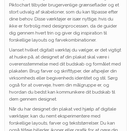
Piktochart tilbyder brugervenlige grænseflader og et
stort udvalg af skabeloner, som du kan tilpasse efter
dine behov. Disse værktøjer er især nyttige, hvis du
ikke er fortrolig med designprocessen, da de guider
dig gennem hvert trin og giver dig inspiration til
forskellige layouts og farvekombinationer.
Uanset hvilket digitalt værktøj du vælger, er det vigtigt
at huske på, at designet af din plakat skal være i
overensstemmelse med dit budskab og formålet med
plakaten. Brug farver og skrifttyper, der afspejler din
virksomheds eller begivenheds identitet og stil. Sørg
også for at overveje, hvem din målgruppe er, og
hvordan du bedst kan kommunikere dit budskab til
dem gennem designet.
Når du har designet din plakat ved hjælp af digitale
værktøjer, kan du nemt eksperimentere med
forskellige layouts, farver og tekststørrelser. Du kan
også tilføje billeder, ikoner eller grafik for at gøre din