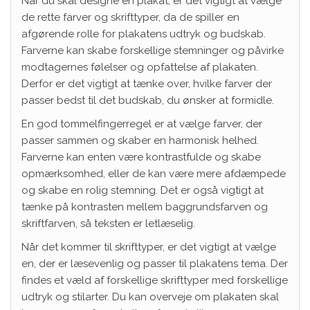
Når du skal designe en plakat, er det vigtigt at vælge
de rette farver og skrifttyper, da de spiller en
afgørende rolle for plakatens udtryk og budskab.
Farverne kan skabe forskellige stemninger og påvirke
modtagernes følelser og opfattelse af plakaten.
Derfor er det vigtigt at tænke over, hvilke farver der
passer bedst til det budskab, du ønsker at formidle.
En god tommelfingerregel er at vælge farver, der
passer sammen og skaber en harmonisk helhed.
Farverne kan enten være kontrastfulde og skabe
opmærksomhed, eller de kan være mere afdæmpede
og skabe en rolig stemning. Det er også vigtigt at
tænke på kontrasten mellem baggrundsfarven og
skriftfarven, så teksten er letlæselig.
Når det kommer til skrifttyper, er det vigtigt at vælge
en, der er læsevenlig og passer til plakatens tema. Der
findes et væld af forskellige skrifttyper med forskellige
udtryk og stilarter. Du kan overveje om plakaten skal