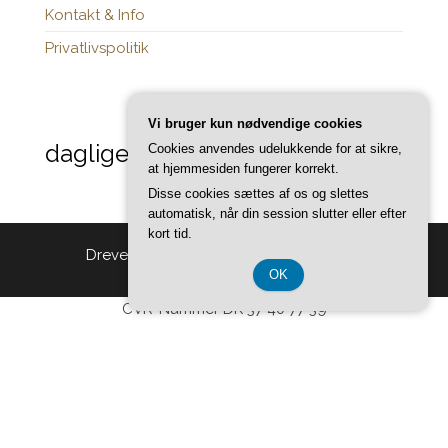
Kontakt & Info
Privatlivspolitik
Vi bruger kun nødvendige cookies
daglige-opdateringer.dk
Cookies anvendes udelukkende for at sikre,
at hjemmesiden fungerer korrekt.
Disse cookies sættes af os og slettes
automatisk, når din session slutter eller efter
kort tid.
Drevet af
WordPress
|
Tema:
Head Blog
OK
CVR-Nummer DK 37 40 77 39