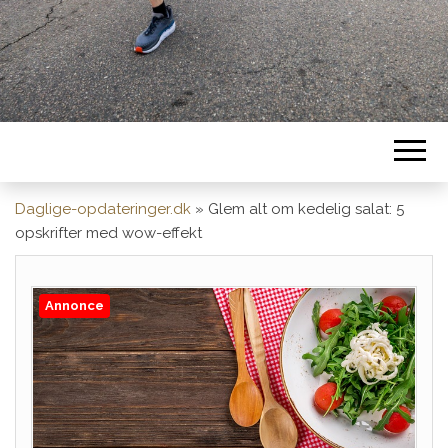
Daglige-opdateringer.dk
»
Glem alt om kedelig salat: 5
opskrifter med wow-effekt
Annonce