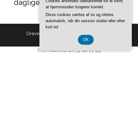
daglige-opdateringer.dk
Cookies anvendes udelukkende for at sikre,
at hjemmesiden fungerer korrekt.
Disse cookies sættes af os og slettes
automatisk, når din session slutter eller efter
kort tid.
Drevet af
WordPress
|
Tema:
Head Blog
OK
CVR-Nummer DK 37 40 77 39