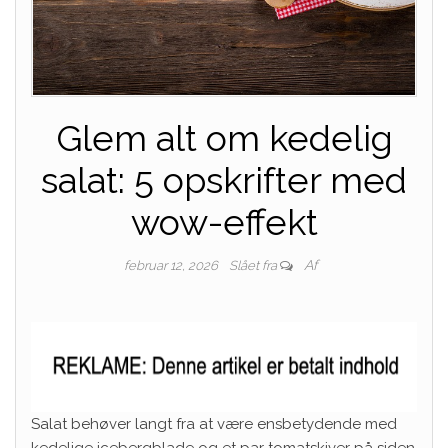
Glem alt om kedelig
salat: 5 opskrifter med
wow-effekt
Af
februar 12, 2026
Slået fra
Salat behøver langt fra at være ensbetydende med
kedelige icebergblade og et par tomatskiver på siden