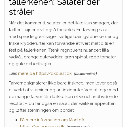
tallerkenen: Salater der
stråler
Når det kommer til salater, er det ikke kun smagen, der
tæller – øjnene vil også forkæles. En farverig salat
med sprøde grøntsager, saftige bær, gyldne kerner og
friske krydderurter kan forvandle ethvert måltid til en
fest på tallerkenen. Tænk regnbuens nuancer: lilla
rødkål, orange gulerødder, grøn spinat, røde tomater
og gule peberfrugter.
Læs
mere på https://dkblast.dk
.
Farverne signalerer ikke bare friskhed, men lover også
et væld af vitaminer og antioxidanter. Ved at lege med
de mange farver får du ikke kun et visuelt indbydende
resultat – du får også en salat, der vækker appetitten
og løfter stemningen om bordet.
Få mere information om Mad på
https://smagevarer.dk
.