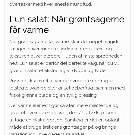
overrasker med hver eneste mundfuld.
Lun salat: Når grøntsagerne
får varme
Når grøntsagerne får varme, sker der noget magisk:
smagen bliver rundere, sødmen træder frem, og
teksturen bliver blødere – uden at miste sprødheden
helt. Lun salat er derfor det perfekte valg, når du vil
give din salat et ekstra lag af dybde og fylde.
Prøv for eksempel at vende ovnbagte rodfrugter,
letstegte svampe eller grillet peberfrugt sammen med
friske grønne blade og en syrlig dressing.
Det varme element gør salaten mere mættende og
giver et overraskende twist, der får selv skeptikere til
at tage en ekstra portion. Samtidig er det en oplagt
måde at bruge årstidens grøntsager på og bringe
variation ind i hverdagens salatskål.