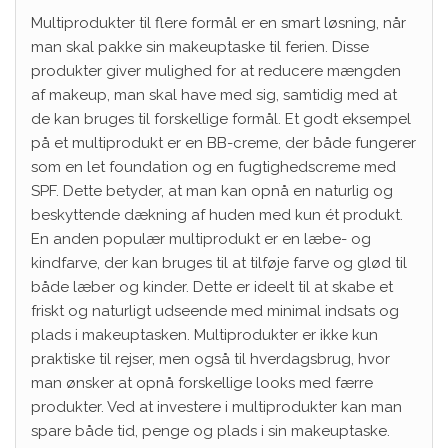
Multiprodukter til flere formål er en smart løsning, når
man skal pakke sin makeuptaske til ferien. Disse
produkter giver mulighed for at reducere mængden
af ​​makeup, man skal have med sig, samtidig med at
de kan bruges til forskellige formål. Et godt eksempel
på et multiprodukt er en BB-creme, der både fungerer
som en let foundation og en fugtighedscreme med
SPF. Dette betyder, at man kan opnå en naturlig og
beskyttende dækning af huden med kun ét produkt.
En anden populær multiprodukt er en læbe- og
kindfarve, der kan bruges til at tilføje farve og glød til
både læber og kinder. Dette er ideelt til at skabe et
friskt og naturligt udseende med minimal indsats og
plads i makeuptasken. Multiprodukter er ikke kun
praktiske til rejser, men også til hverdagsbrug, hvor
man ønsker at opnå forskellige looks med færre
produkter. Ved at investere i multiprodukter kan man
spare både tid, penge og plads i sin makeuptaske.