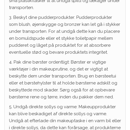
små plastikflasker til at undgå spild og lækager under
transporten.
3. Beskyt dine pudderprodukter: Pudderprodukter
som blush, øjenskygge og bronzer kan let gå i stykker
under transporten. For at undgå dette kan du placere
en bomuldspude eller et stykke toiletpapir mellem
pudderet og låget på produktet for at absorbere
eventuelle stød og bevare produktets integritet.
4. Pak dine børster ordentligt: Børster er vigtige
værktøjer i din makeuprutine, og det er vigtigt at
beskytte dem under transporten. Brug en børsteetui
eller et børstehylster til at holde børsterne adskilt og
beskyttede mod skader. Sørg også for at opbevare
børsterne rene og tørre, inden du pakker dem ned.
5. Undgå direkte sollys og varme: Makeupprodukter
kan blive beskadiget af direkte sollys og varme.
Undgå at efterlade din makeuptaske i en varm bil eller
i direkte sollys, da dette kan forårsage, at produkterne