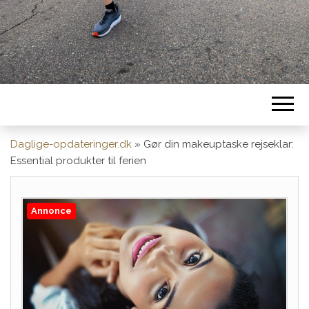
Daglige-opdateringer.dk
»
Gør din makeuptaske rejseklar:
Essential produkter til ferien
Annonce