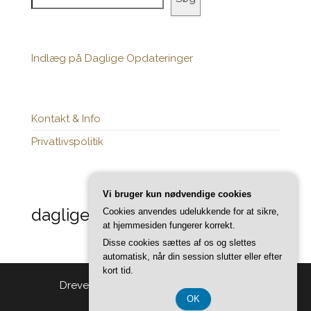
Indlæg på Daglige Opdateringer
Kontakt & Info
Privatlivspolitik
Vi bruger kun nødvendige cookies
daglige-opdateringer.dk
Cookies anvendes udelukkende for at sikre,
at hjemmesiden fungerer korrekt.
Disse cookies sættes af os og slettes
automatisk, når din session slutter eller efter
kort tid.
Drevet af
WordPress
|
Tema:
Head Blog
OK