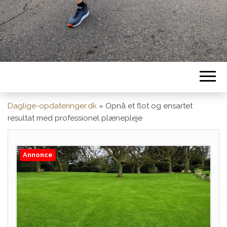
Daglige-opdateringer.dk
»
Opnå et flot og ensartet
resultat med professionel plænepleje
Annonce