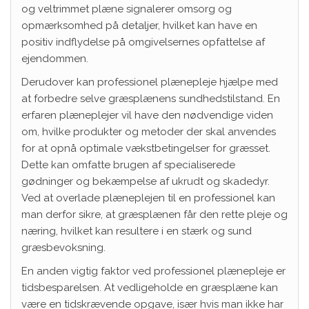
og veltrimmet plæne signalerer omsorg og
opmærksomhed på detaljer, hvilket kan have en
positiv indflydelse på omgivelsernes opfattelse af
ejendommen.
Derudover kan professionel plænepleje hjælpe med
at forbedre selve græsplænens sundhedstilstand. En
erfaren plæneplejer vil have den nødvendige viden
om, hvilke produkter og metoder der skal anvendes
for at opnå optimale vækstbetingelser for græsset.
Dette kan omfatte brugen af specialiserede
gødninger og bekæmpelse af ukrudt og skadedyr.
Ved at overlade plæneplejen til en professionel kan
man derfor sikre, at græsplænen får den rette pleje og
næring, hvilket kan resultere i en stærk og sund
græsbevoksning.
En anden vigtig faktor ved professionel plænepleje er
tidsbesparelsen. At vedligeholde en græsplæne kan
være en tidskrævende opgave, især hvis man ikke har