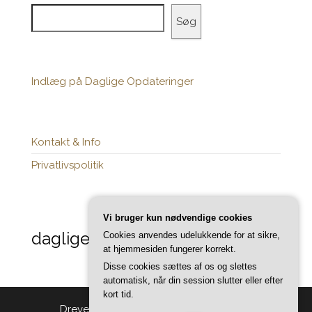
Søg
Indlæg på Daglige Opdateringer
Kontakt & Info
Privatlivspolitik
Vi bruger kun nødvendige cookies
daglige-opdateringer.dk
Cookies anvendes udelukkende for at sikre,
at hjemmesiden fungerer korrekt.
Disse cookies sættes af os og slettes
automatisk, når din session slutter eller efter
kort tid.
Drevet af
WordPress
|
Tema:
Head Blog