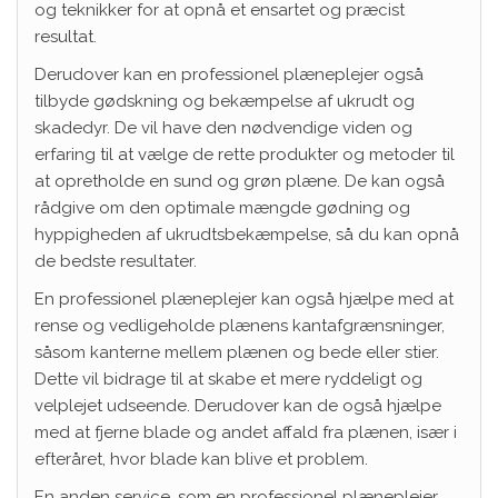
og teknikker for at opnå et ensartet og præcist
resultat.
Derudover kan en professionel plæneplejer også
tilbyde gødskning og bekæmpelse af ukrudt og
skadedyr. De vil have den nødvendige viden og
erfaring til at vælge de rette produkter og metoder til
at opretholde en sund og grøn plæne. De kan også
rådgive om den optimale mængde gødning og
hyppigheden af ukrudtsbekæmpelse, så du kan opnå
de bedste resultater.
En professionel plæneplejer kan også hjælpe med at
rense og vedligeholde plænens kantafgrænsninger,
såsom kanterne mellem plænen og bede eller stier.
Dette vil bidrage til at skabe et mere ryddeligt og
velplejet udseende. Derudover kan de også hjælpe
med at fjerne blade og andet affald fra plænen, især i
efteråret, hvor blade kan blive et problem.
En anden service, som en professionel plæneplejer