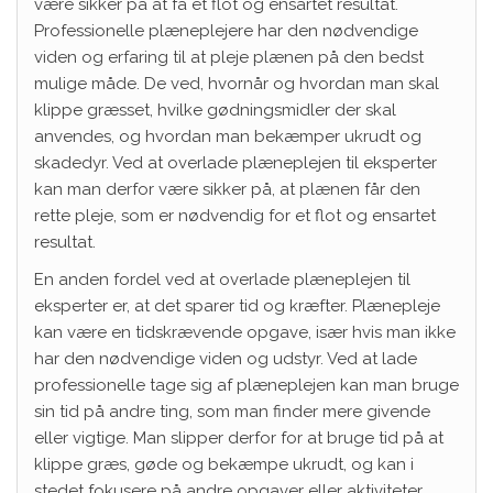
være sikker på at få et flot og ensartet resultat.
Professionelle plæneplejere har den nødvendige
viden og erfaring til at pleje plænen på den bedst
mulige måde. De ved, hvornår og hvordan man skal
klippe græsset, hvilke gødningsmidler der skal
anvendes, og hvordan man bekæmper ukrudt og
skadedyr. Ved at overlade plæneplejen til eksperter
kan man derfor være sikker på, at plænen får den
rette pleje, som er nødvendig for et flot og ensartet
resultat.
En anden fordel ved at overlade plæneplejen til
eksperter er, at det sparer tid og kræfter. Plænepleje
kan være en tidskrævende opgave, især hvis man ikke
har den nødvendige viden og udstyr. Ved at lade
professionelle tage sig af plæneplejen kan man bruge
sin tid på andre ting, som man finder mere givende
eller vigtige. Man slipper derfor for at bruge tid på at
klippe græs, gøde og bekæmpe ukrudt, og kan i
stedet fokusere på andre opgaver eller aktiviteter.