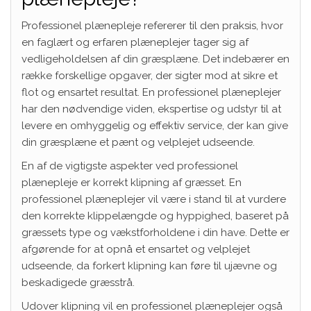
Professionel plænepleje refererer til den praksis, hvor
en faglært og erfaren plæneplejer tager sig af
vedligeholdelsen af din græsplæne. Det indebærer en
række forskellige opgaver, der sigter mod at sikre et
flot og ensartet resultat. En professionel plæneplejer
har den nødvendige viden, ekspertise og udstyr til at
levere en omhyggelig og effektiv service, der kan give
din græsplæne et pænt og velplejet udseende.
En af de vigtigste aspekter ved professionel
plænepleje er korrekt klipning af græsset. En
professionel plæneplejer vil være i stand til at vurdere
den korrekte klippelængde og hyppighed, baseret på
græssets type og vækstforholdene i din have. Dette er
afgørende for at opnå et ensartet og velplejet
udseende, da forkert klipning kan føre til ujævne og
beskadigede græsstrå.
Udover klipning vil en professionel plæneplejer også