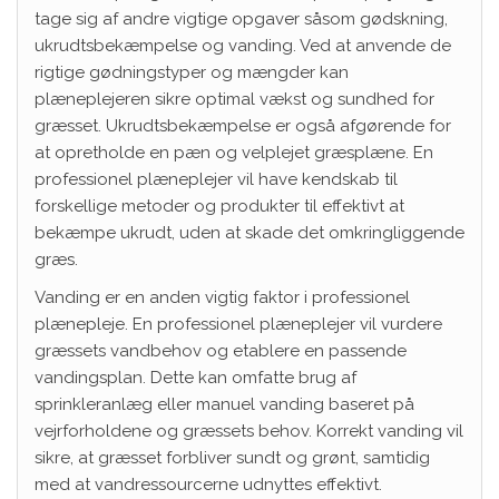
tage sig af andre vigtige opgaver såsom gødskning,
ukrudtsbekæmpelse og vanding. Ved at anvende de
rigtige gødningstyper og mængder kan
plæneplejeren sikre optimal vækst og sundhed for
græsset. Ukrudtsbekæmpelse er også afgørende for
at opretholde en pæn og velplejet græsplæne. En
professionel plæneplejer vil have kendskab til
forskellige metoder og produkter til effektivt at
bekæmpe ukrudt, uden at skade det omkringliggende
græs.
Vanding er en anden vigtig faktor i professionel
plænepleje. En professionel plæneplejer vil vurdere
græssets vandbehov og etablere en passende
vandingsplan. Dette kan omfatte brug af
sprinkleranlæg eller manuel vanding baseret på
vejrforholdene og græssets behov. Korrekt vanding vil
sikre, at græsset forbliver sundt og grønt, samtidig
med at vandressourcerne udnyttes effektivt.