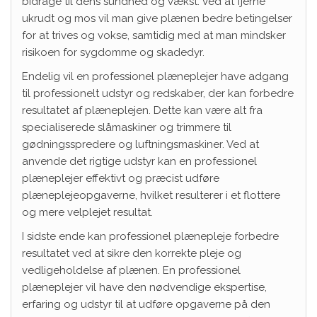
bidrage til dens sundhed og vækst. Ved at fjerne
ukrudt og mos vil man give plænen bedre betingelser
for at trives og vokse, samtidig med at man mindsker
risikoen for sygdomme og skadedyr.
Endelig vil en professionel plæneplejer have adgang
til professionelt udstyr og redskaber, der kan forbedre
resultatet af plæneplejen. Dette kan være alt fra
specialiserede slåmaskiner og trimmere til
gødningsspredere og luftningsmaskiner. Ved at
anvende det rigtige udstyr kan en professionel
plæneplejer effektivt og præcist udføre
plæneplejeopgaverne, hvilket resulterer i et flottere
og mere velplejet resultat.
I sidste ende kan professionel plænepleje forbedre
resultatet ved at sikre den korrekte pleje og
vedligeholdelse af plænen. En professionel
plæneplejer vil have den nødvendige ekspertise,
erfaring og udstyr til at udføre opgaverne på den