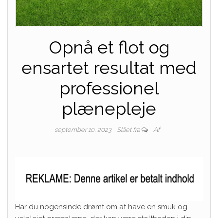
Opnå et flot og
ensartet resultat med
professionel
plænepleje
Af
september 10, 2023
Slået fra
Har du nogensinde drømt om at have en smuk og