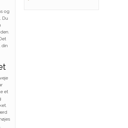
ns og
l. Du
n
gden.
Det
 din
et
rveje
ar
e et
g
ket.
værd
nøjes
.