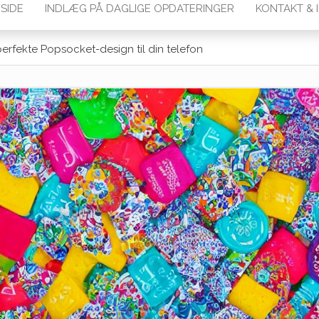
SIDE
INDLÆG PÅ DAGLIGE OPDATERINGER
KONTAKT & 
erfekte Popsocket-design til din telefon