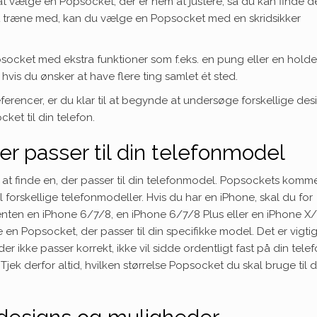
 at vælge en Popsocket, der er nem at justere, så du kan finde d
l at træne med, kan du vælge en Popsocket med en skridsikker
ocket med ekstra funktioner som f.eks. en pung eller en holder 
 hvis du ønsker at have flere ting samlet ét sted.
ferencer, er du klar til at begynde at undersøge forskellige des
ket til din telefon.
er passer til din telefonmodel
 at finde en, der passer til din telefonmodel. Popsockets komme
il forskellige telefonmodeller. Hvis du har en iPhone, skal du for
nten en iPhone 6/7/8, en iPhone 6/7/8 Plus eller en iPhone X/
en Popsocket, der passer til din specifikke model. Det er vigtig
r ikke passer korrekt, ikke vil sidde ordentligt fast på din tele
 Tjek derfor altid, hvilken størrelse Popsocket du skal bruge til d