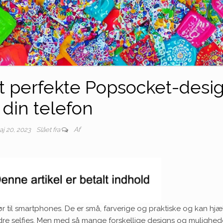
t perfekte Popsocket-desi
l din telefon
Af
j 20, 2023
Slået fra
r til smartphones. De er små, farverige og praktiske og kan hj
edre selfies. Men med så mange forskellige designs og mulighed