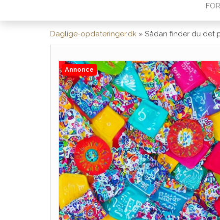
FOR
Daglige-opdateringer.dk
»
Sådan finder du det p
Annonce