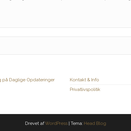
g på Daglige Opdateringer
Kontakt & Info
Privatlivspolitik
Drevet af
WordPress
|
Tema:
Head Blog