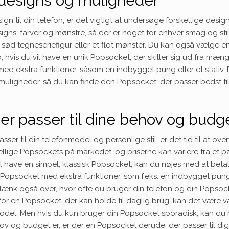
 designs og muligheder
n til din telefon, er det vigtigt at undersøge forskellige desig
signs, farver og mønstre, så der er noget for enhver smag og sti
sød tegneseriefigur eller et flot mønster. Du kan også vælge e
, hvis du vil have en unik Popsocket, der skiller sig ud fra mæn
 ekstra funktioner, såsom en indbygget pung eller et stativ. 
 muligheder, så du kan finde den Popsocket, der passer bedst til
er passer til dine behov og budg
er til din telefonmodel og personlige stil, er det tid til at ove
llige Popsockets på markedet, og priserne kan variere fra et p
il have en simpel, klassisk Popsocket, kan du nøjes med at betal
n Popsocket med ekstra funktioner, som f.eks. en indbygget pun
e. Tænk også over, hvor ofte du bruger din telefon og din Popsoc
for en Popsocket, der kan holde til daglig brug, kan det være 
 model. Men hvis du kun bruger din Popsocket sporadisk, kan du 
v og budget er, er der en Popsocket derude, der passer til dig