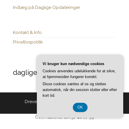
Indlæg på Daglige Opdateringer
Kontakt & Info
Privatlivspolitik
Vi bruger kun nødvendige cookies
daglige-opdateringer.dk
Cookies anvendes udelukkende for at sikre,
at hjemmesiden fungerer korrekt.
Disse cookies sættes af os og slettes
automatisk, når din session slutter eller efter
kort tid.
Drevet af
WordPress
|
Tema:
Head Blog
OK
CVR-Nummer DK 37 40 77 39