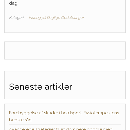
dag.
Kategori
Indlæg på Daglige Opdateringer
Seneste artikler
Forebyggelse af skader i holdsport: Fysioterapeutens
bedste råd
Avancerede strategier til at dominere google med