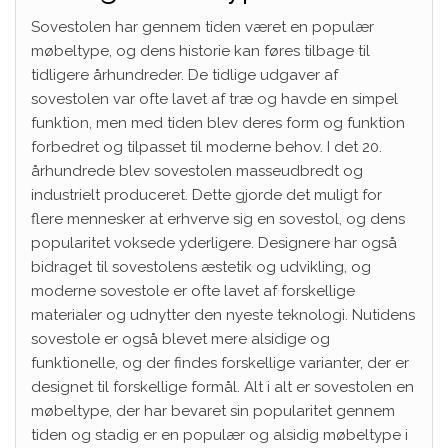
Sovestolen har gennem tiden været en populær
møbeltype, og dens historie kan føres tilbage til
tidligere århundreder. De tidlige udgaver af
sovestolen var ofte lavet af træ og havde en simpel
funktion, men med tiden blev deres form og funktion
forbedret og tilpasset til moderne behov. I det 20.
århundrede blev sovestolen masseudbredt og
industrielt produceret. Dette gjorde det muligt for
flere mennesker at erhverve sig en sovestol, og dens
popularitet voksede yderligere. Designere har også
bidraget til sovestolens æstetik og udvikling, og
moderne sovestole er ofte lavet af forskellige
materialer og udnytter den nyeste teknologi. Nutidens
sovestole er også blevet mere alsidige og
funktionelle, og der findes forskellige varianter, der er
designet til forskellige formål. Alt i alt er sovestolen en
møbeltype, der har bevaret sin popularitet gennem
tiden og stadig er en populær og alsidig møbeltype i