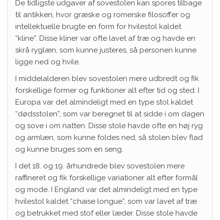
De tidligste udgaver af sovestolen kan spores tilbage
til antikken, hvor græske og romerske filosoffer og
intellektuelle brugte en form for hvilestol kaldet
“kline”. Disse kliner var ofte lavet af træ og havde en
skrå ryglæn, som kunne justeres, så personen kunne
ligge ned og hvile.
I middelalderen blev sovestolen mere udbredt og fik
forskellige former og funktioner alt efter tid og sted. I
Europa var det almindeligt med en type stol kaldet
“dødsstolen”, som var beregnet til at sidde i om dagen
og sove i om natten. Disse stole havde ofte en høj ryg
og armlæn, som kunne foldes ned, så stolen blev flad
og kunne bruges som en seng.
I det 18. og 19. århundrede blev sovestolen mere
raffineret og fik forskellige variationer alt efter formål
og mode. I England var det almindeligt med en type
hvilestol kaldet “chaise longue”, som var lavet af træ
og betrukket med stof eller læder. Disse stole havde