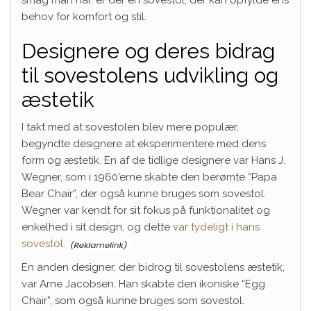
smag man har, er der en sovestol, der kan opfylde ens
behov for komfort og stil.
Designere og deres bidrag
til sovestolens udvikling og
æstetik
I takt med at sovestolen blev mere populær,
begyndte designere at eksperimentere med dens
form og æstetik. En af de tidlige designere var Hans J.
Wegner, som i 1960’erne skabte den berømte “Papa
Bear Chair”, der også kunne bruges som sovestol.
Wegner var kendt for sit fokus på funktionalitet og
enkelhed i sit design, og dette
var tydeligt i hans
sovestol.
En anden designer, der bidrog til sovestolens æstetik,
var Arne Jacobsen. Han skabte den ikoniske “Egg
Chair”, som også kunne bruges som sovestol.