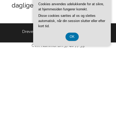
daglige-opdateringer.dk
Cookies anvendes udelukkende for at sikre,
at hjemmesiden fungerer korrekt.
Disse cookies sættes af os og slettes
automatisk, når din session slutter eller efter
kort tid.
Drevet af
WordPress
|
Tema:
Head Blog
OK
CVR-Nummer DK 37 40 77 39