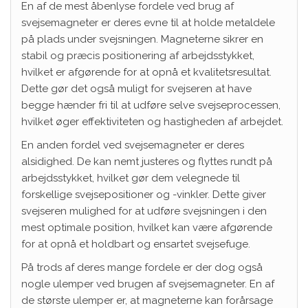
En af de mest åbenlyse fordele ved brug af
svejsemagneter er deres evne til at holde metaldele
på plads under svejsningen. Magneterne sikrer en
stabil og præcis positionering af arbejdsstykket,
hvilket er afgørende for at opnå et kvalitetsresultat.
Dette gør det også muligt for svejseren at have
begge hænder fri til at udføre selve svejseprocessen,
hvilket øger effektiviteten og hastigheden af arbejdet.
En anden fordel ved svejsemagneter er deres
alsidighed. De kan nemt justeres og flyttes rundt på
arbejdsstykket, hvilket gør dem velegnede til
forskellige svejsepositioner og -vinkler. Dette giver
svejseren mulighed for at udføre svejsningen i den
mest optimale position, hvilket kan være afgørende
for at opnå et holdbart og ensartet svejsefuge.
På trods af deres mange fordele er der dog også
nogle ulemper ved brugen af svejsemagneter. En af
de største ulemper er, at magneterne kan forårsage