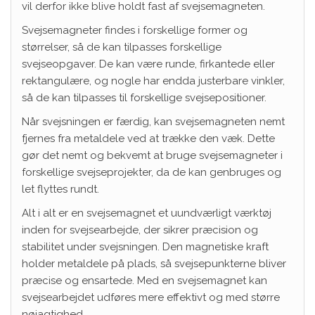
vil derfor ikke blive holdt fast af svejsemagneten.
Svejsemagneter findes i forskellige former og
størrelser, så de kan tilpasses forskellige
svejseopgaver. De kan være runde, firkantede eller
rektangulære, og nogle har endda justerbare vinkler,
så de kan tilpasses til forskellige svejsepositioner.
Når svejsningen er færdig, kan svejsemagneten nemt
fjernes fra metaldele ved at trække den væk. Dette
gør det nemt og bekvemt at bruge svejsemagneter i
forskellige svejseprojekter, da de kan genbruges og
let flyttes rundt.
Alt i alt er en svejsemagnet et uundværligt værktøj
inden for svejsearbejde, der sikrer præcision og
stabilitet under svejsningen. Den magnetiske kraft
holder metaldele på plads, så svejsepunkterne bliver
præcise og ensartede. Med en svejsemagnet kan
svejsearbejdet udføres mere effektivt og med større
nøjagtighed.