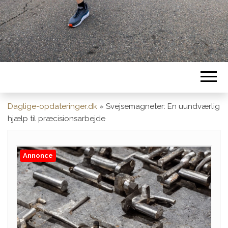
Daglige-opdateringer.dk
»
Svejsemagneter: En uundværlig
hjælp til præcisionsarbejde
Annonce