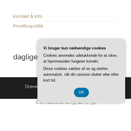
Kontakt & Info
Privatlivspolitik
Vi bruger kun nødvendige cookies
daglige-opdateringer.dk
Cookies anvendes udelukkende for at sikre,
at hjemmesiden fungerer korrekt.
Disse cookies sættes af os og slettes
automatisk, når din session slutter eller efter
kort tid.
Drevet af
WordPress
|
Tema:
Head Blog
OK
CVR-Nummer DK 37 40 77 39